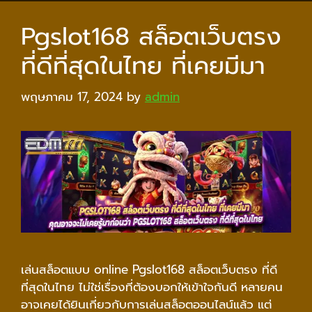
Pgslot168 สล็อตเว็บตรง
ที่ดีที่สุดในไทย ที่เคยมีมา
พฤษภาคม 17, 2024
by
admin
เล่นสล็อตแบบ online Pgslot168 สล็อตเว็บตรง ที่ดี
ที่สุดในไทย ไม่ใช่เรื่องที่ต้องบอกให้เข้าใจกันดี หลายคน
อาจเคยได้ยินเกี่ยวกับการเล่นสล็อตออนไลน์แล้ว แต่