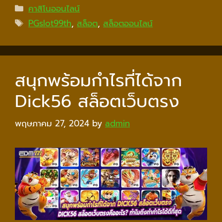
คาสิโนออนไลน์
PGslot99th
,
สล็อต
,
สล็อตออนไลน์
สนุกพร้อมกำไรที่ได้จาก
Dick56 สล็อตเว็บตรง
พฤษภาคม 27, 2024
by
admin