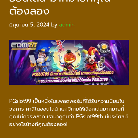
ต้องลอง
มิถุนายน 5, 2024
by
admin
PGslot99 เป็นหนึ่งในแพลตฟอร์มที่ได้รับความนิยมใน
วงการ คาสิโนออนไลน์ และมีเกมให้เลือกเล่นมากมายที่
คุณไม่ควรพลาด เรามาดูกันว่า PGslot99th มีประโยชน์
อย่างไรบ้างที่คุณต้องลอง!