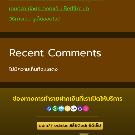
เกมกีฬา มีอะไรบ้างในเว็บ Betflixclub
วิธีการเล่น รูเล็ตออนไลน์
Recent Comments
ไม่มีความเห็นที่จะแสดง
ช่องทางการทำรายฝากเงินที่เราเปิดให้บริการ
edm777
edmbet
สล็อตedm
อีดีเอ็ม