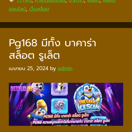
ออนไลน์
,
เว็บสล็อต
Pg168 มีทั้ง บาคาร่า
สล็อต รูเล็ต
เมษายน 25, 2024
by
admin