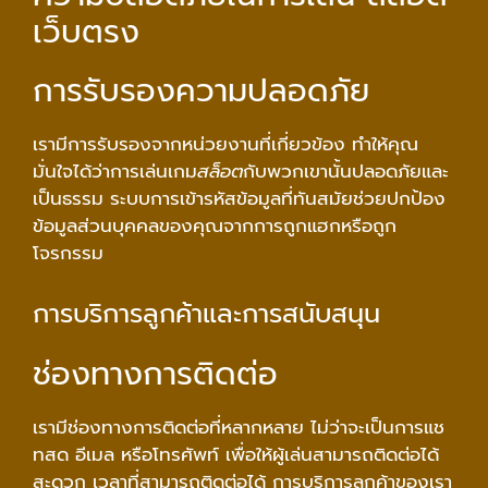
เว็บตรง
การรับรองความปลอดภัย
เรามีการรับรองจากหน่วยงานที่เกี่ยวข้อง ทำให้คุณ
มั่นใจได้ว่าการเล่นเกม
สล็อต
กับพวกเขานั้นปลอดภัยและ
เป็นธรรม ระบบการเข้ารหัสข้อมูลที่ทันสมัยช่วยปกป้อง
ข้อมูลส่วนบุคคลของคุณจากการถูกแฮกหรือถูก
โจรกรรม
การบริการลูกค้าและการสนับสนุน
ช่องทางการติดต่อ
เรามีช่องทางการติดต่อที่หลากหลาย ไม่ว่าจะเป็นการแช
ทสด อีเมล หรือโทรศัพท์ เพื่อให้ผู้เล่นสามารถติดต่อได้
สะดวก เวลาที่สามารถติดต่อได้ การบริการลูกค้าของเรา