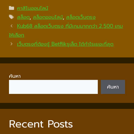
คาสิโนออนไลน์
สล็อต
,
สล็อตออนไลน์
,
สล็อตเว็บตรง
Kub68 สล็อตเว็บตรง ที่มีเกมมากกว่า 2,500 เกม
ให้เลือก
เว็บตรงที่ต้องรู้ Betflikรูเล็ต ได้กำไรเยอะที่สุด
ค้นหา
ค้นหา
Recent Posts