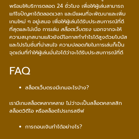
พร้อมให้บริการตลอด 24 ชั่วโมง เพื่อให้ผู้เล่นสามารถ
แก้ไขปัญหาได้ตลอดเวลา และมีแผนที่จะพัฒนาและเพิ่ม
เกมใหม่ ๆ อยู่เสมอ เพื่อให้ผู้เล่นได้รับประสบการณ์ที่ดี
ที่สุดและไม่เบื่อ การเล่น
สล็อตเว็บตรง
นอกจากจะให้
ความสนุกสนานแล้วยังมีโอกาสทำกำไรได้สูงด้วยโบนัส
และโปรโมชั่นที่น่าสนใจ ความปลอดภัยในการเล่นก็เป็น
จุดเด่นที่ทำให้ผู้เล่นมั่นใจได้ว่าจะได้รับประสบการณ์ที่ดี
FAQ
สล็อตเว็บตรงมีเกมอะไรบ้าง?
เรามีเกมสล็อตหลากหลาย ไม่ว่าจะเป็นสล็อตคลาสสิก
สล็อตวิดีโอ หรือสล็อตโปรเกรสซีฟ
การถอนเงินทำได้อย่างไร?