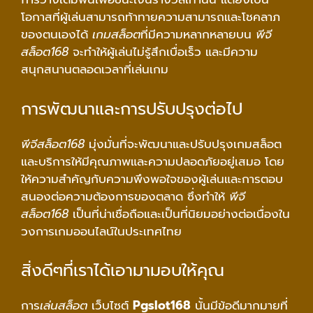
โอกาสที่ผู้เล่นสามารถท้าทายความสามารถและโชคลาภ
ของตนเองได้
เกมสล็อต
ที่มีความหลากหลายบน
พีจี
สล็อต168
จะทำให้ผู้เล่นไม่รู้สึกเบื่อเร็ว และมีความ
สนุกสนานตลอดเวลาที่เล่นเกม
การพัฒนาและการปรับปรุงต่อไป
พีจีสล็อต168
มุ่งมั่นที่จะพัฒนาและปรับปรุงเกมสล็อต
และบริการให้มีคุณภาพและความปลอดภัยอยู่เสมอ โดย
ให้ความสำคัญกับความพึงพอใจของผู้เล่นและการตอบ
สนองต่อความต้องการของตลาด ซึ่งทำให้
พีจี
สล็อต168
เป็นที่น่าเชื่อถือและเป็นที่นิยมอย่างต่อเนื่องใน
วงการเกมออนไลน์ในประเทศไทย
สิ่งดีๆที่เราได้เอามามอบให้คุณ
การ
เล่นสล็อต
เว็บไซต์
Pgslot168
นั้นมีข้อดีมากมายที่