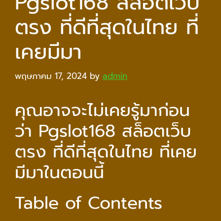
Pgslot168 สล็อตเว็บ
ตรง ที่ดีที่สุดในไทย ที่
เคยมีมา
พฤษภาคม 17, 2024
by
admin
คุณอาจจะไม่เคยรู้มาก่อน
ว่า Pgslot168 สล็อตเว็บ
ตรง ที่ดีที่สุดในไทย ที่เคย
มีมาในตอนนี้
Table of Contents