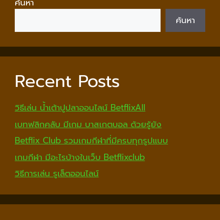
ค้นหา
ค้นหา
Recent Posts
วิธีเล่น น้ำเต้าปูปลาออนไลน์ BetflixAll
เบทฟลิกคลับ มีเกม บาสเกตบอล ด้วยรู้ยัง
Betflix Club รวมเกมกีฬาที่มีครบทุกรูปแบบ
เกมกีฬา มีอะไรบ้างในเว็บ Betflixclub
วิธีการเล่น รูเล็ตออนไลน์