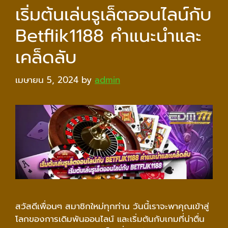
เริ่มต้นเล่นรูเล็ตออนไลน์กับ
Betflik1188 คำแนะนำและ
เคล็ดลับ
เมษายน 5, 2024
by
admin
สวัสดีเพื่อนๆ สมาชิกใหม่ทุกท่าน วันนี้เราจะพาคุณเข้าสู่
โลกของการเดิมพันออนไลน์ และเริ่มต้นกับเกมที่น่าตื่น