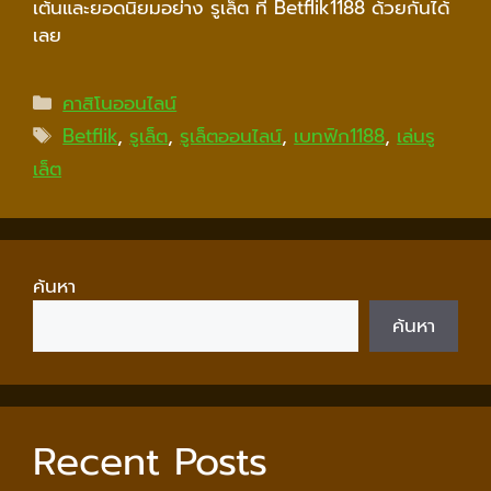
เต้นและยอดนิยมอย่าง รูเล็ต ที่ Betflik1188 ด้วยกันได้
เลย
คาสิโนออนไลน์
Betflik
,
รูเล็ต
,
รูเล็ตออนไลน์
,
เบทฟิก1188
,
เล่นรู
เล็ต
ค้นหา
ค้นหา
Recent Posts