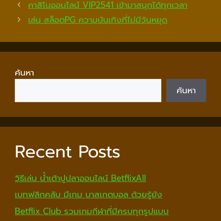
คาสิโนออนไลน์ VIP2541 เข้ามาสนุกได้ทุกเวลา
เล่น สล็อตPG ความบันเทิงที่ไม่มีวันหยุด
ค้นหา
ค้นหา
Recent Posts
วิธีเล่น น้ำเต้าปูปลาออนไลน์ BetflixAll
เบทฟลิกคลับ มีเกม บาสเกตบอล ด้วยรู้ยัง
Betflix Club รวมเกมกีฬาที่มีครบทุกรูปแบบ