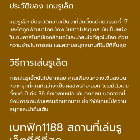
ประวัติของ เกมรูเล็ต
เกมรูเล็ต
มีประวัติความเป็นมาที่นับตั้งแต่ศตวรรษที่ 17
และได้ถูกพัฒนาโดยนักพนันชาวโปรตุเกส นับเป็นหนึ่ง
ในเกมคาสิโนที่มีเอกลักษณ์และน่าสนใจที่สุดในโลก ด้วย
ความง่ายในการเล่น และความสนุกสนานที่ไม่มีที่สิ้นสุด
วิธีการเล่นรูเล็ต
การเล่น
รูเล็ต
นั้นไม่ยากเลย คุณเพียงแค่วางเงินลงบน
หมากรุกที่คุณคิดว่าจะเป็นผลลัพธ์ที่จะออก โดยมีตัวเลข
ตั้งแต่ 0 ถึง 36 ซึ่งเวลาเหมือนกับวงกลม นอกจากนี้
ยังมีการเดิมพันเสริมอีกมากมาย ซึ่งทำให้เกมนี้มีความ
สนุกและน่าตื่นเต้น
เบทฟิก1188 สถานที่เล่นรู