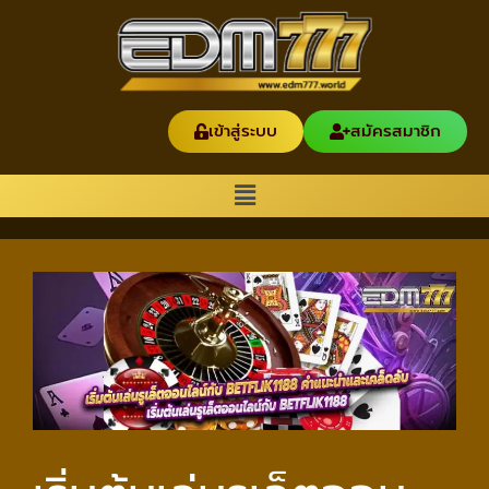
เข้าสู่ระบบ
สมัครสมาชิก