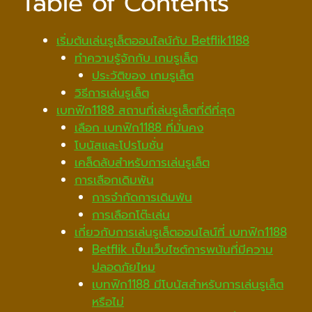
Table of Contents
เริ่มต้นเล่นรูเล็ตออนไลน์กับ Betflik1188
ทำความรู้จักกับ เกมรูเล็ต
ประวัติของ เกมรูเล็ต
วิธีการเล่นรูเล็ต
เบทฟิก1188 สถานที่เล่นรูเล็ตที่ดีที่สุด
เลือก เบทฟิก1188 ที่มั่นคง
โบนัสและโปรโมชั่น
เคล็ดลับสำหรับการเล่นรูเล็ต
การเลือกเดิมพัน
การจำกัดการเดิมพัน
การเลือกโต๊ะเล่น
เกี่ยวกับการเล่นรูเล็ตออนไลน์ที่ เบทฟิก1188
Betflik เป็นเว็บไซต์การพนันที่มีความ
ปลอดภัยไหม
เบทฟิก1188 มีโบนัสสำหรับการเล่นรูเล็ต
หรือไม่