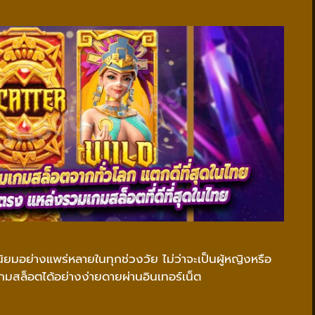
ิยมอย่างแพร่หลายในทุกช่วงวัย ไม่ว่าจะเป็นผู้หญิงหรือ
เกมสล็อตได้อย่างง่ายดายผ่านอินเทอร์เน็ต