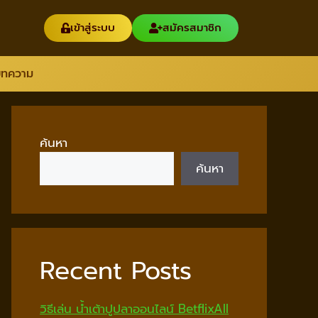
เข้าสู่ระบบ
สมัครสมาชิก
บทความ
ค้นหา
ค้นหา
Recent Posts
วิธีเล่น น้ำเต้าปูปลาออนไลน์ BetflixAll