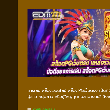
การเล่น สล็อตออนไลน์ สล็อตPGเว็บตรง เป็นที่น
ผู้ชาย หนุ่มสาว หรือผู้ใหญ่ทุกคนสามารถเข้าถึง
คาสิโนออนไลน์