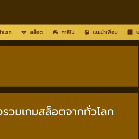
้าแรก
สล็อต
คาสิโน
แนะนำเพื่อน
งรวมเกมสล็อตจากทั่วโลก