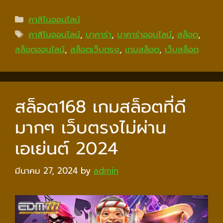
คาสิโนออนไลน์
คาสิโนออนไลน์
,
บาคาร่า
,
บาคาร่าออนไลน์
,
สล็อต
,
สล็อตออนไลน์
,
สล็อตเว็บตรง
,
เกมสล็อต
,
เว็บสล็อต
สล็อต168 เกมสล็อตที่ดี
มากๆ เว็บตรงไม่ผ่าน
เอเย่นต์ 2024
มีนาคม 27, 2024
by
admin