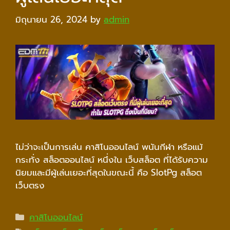
มิถุนายน 26, 2024
by
admin
ไม่ว่าจะเป็นการเล่น คาสิโนออนไลน์ พนันกีฬา หรือแม้
กระทั่ง สล็อตออนไลน์ หนึ่งใน เว็บสล็อต ที่ได้รับความ
นิยมและมีผู้เล่นเยอะที่สุดในขณะนี้ คือ SlotPg สล็อต
เว็บตรง
คาสิโนออนไลน์