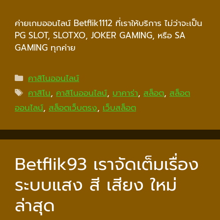
ค่ายเกมออนไลน์ Betflik1112 ที่เราให้บริการ ไม่ว่าจะเป็น
PG SLOT, SLOTXO, JOKER GAMING, หรือ SA
GAMING ทุกค่าย
คาสิโนออนไลน์
คาสิโน
,
คาสิโนออนไลน์
,
บาคาร่า
,
สล็อต
,
สล็อต
ออนไลน์
,
สล็อตเว็บตรง
,
เว็บสล็อต
Betflik93 เราจัดเต็มเรื่อง
ระบบแสง สี เสียง ใหม่
ล่าสุด