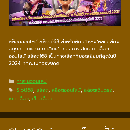
สล็อตออนไลน์ สล็อต168 สำหรับผู้คนที่หลงใหลในเสียง
สนุกสนานและความตื่นเต้นของการเล่นเกม สล็อต
ออนไลน์ สล็อต168 เป็นทางเลือกที่ยอดเยี่ยมที่สุดในปี
2024 ที่คุณไม่ควรพลาด
คาสิโนออนไลน์
Slot168
,
สล็อต
,
สล็อตออนไลน์
,
สล็อตเว็บตรง
,
เกมสล็อต
,
เว็บสล็อต