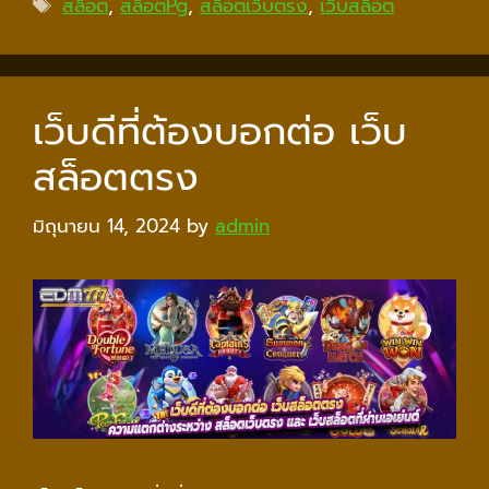
สล็อต
,
สล็อตPg
,
สล็อตเว็บตรง
,
เว็บสล็อต
เว็บดีที่ต้องบอกต่อ เว็บ
สล็อตตรง
มิถุนายน 14, 2024
by
admin