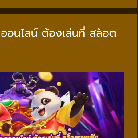
ออนไลน์ ต้องเล่นที่ สล็อต