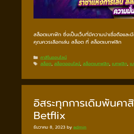
สล็อตเบทฟิก ซึ่งเป็นเว็บที่มีความน่าเชื่อถือแล
คุณควรเลือกเล่น สล็อต ที่ สล็อตเบทฟลิก
คาสิโนออนไลน์
สล็อต
,
สล็อตออนไลน์
,
สล็อตเบทฟลิก
,
เบทฟลิก
,
เ
อิสระทุกการเดิมพันคาส
Betflix
ธันวาคม 8, 2023
by
admin