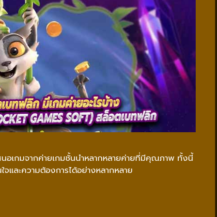
เสนอเกมจากค่ายเกมชั้นนำหลากหลายค่ายที่มีคุณภาพ ทั้งนี้
มสนใจและความต้องการได้อย่างหลากหลาย