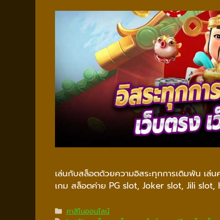
เล่นกับสล็อตด้วยความอิสระทุกการเดิมพัน เล่นคาส
เกม สล็อตค่าย PG slot, Joker slot, Jili slot
คาสิโนออนไลน์