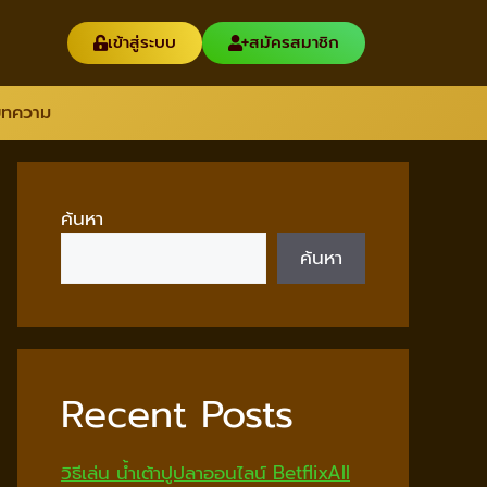
เข้าสู่ระบบ
สมัครสมาชิก
บทความ
ค้นหา
ค้นหา
Recent Posts
วิธีเล่น น้ำเต้าปูปลาออนไลน์ BetflixAll