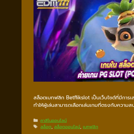
สล็อตเบทฟลิก Betflikslot เป็นเว็บไซต์ที่มีการ
ทำให้ผู้เล่นสามารถเลือกเล่นเกมที่ตรงกับควา
คาสิโนออนไลน์
สล็อต
,
สล็อตออนไลน์
,
เบทฟลิก