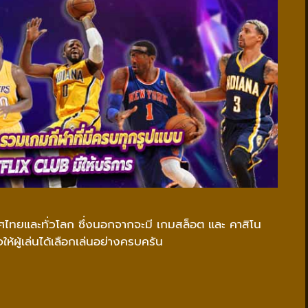
ทศไทยและทั่วโลก ซึ่งนอกจากจะมี เกมสล็อต และ คาสิโน
ให้ผู้เล่นได้เลือกเล่นอย่างครบครัน