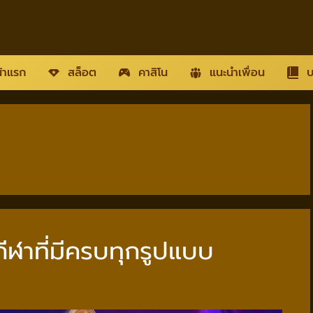
้าแรก
สล็อต
คาสิโน
แนะนำเพื่อน
ีฬาที่มีครบทุกรูปแบบ