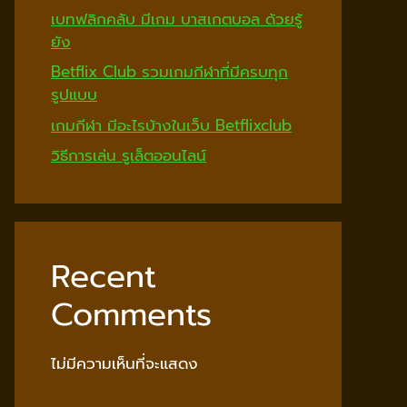
เบทฟลิกคลับ มีเกม บาสเกตบอล ด้วยรู้
ยัง
Betflix Club รวมเกมกีฬาที่มีครบทุก
รูปแบบ
เกมกีฬา มีอะไรบ้างในเว็บ Betflixclub
วิธีการเล่น รูเล็ตออนไลน์
Recent
Comments
ไม่มีความเห็นที่จะแสดง