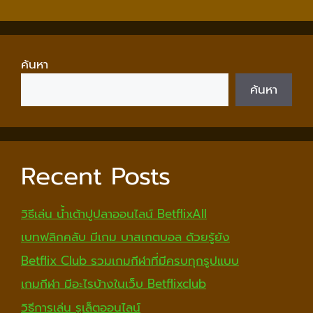
ค้นหา
ค้นหา
Recent Posts
วิธีเล่น น้ำเต้าปูปลาออนไลน์ BetflixAll
เบทฟลิกคลับ มีเกม บาสเกตบอล ด้วยรู้ยัง
Betflix Club รวมเกมกีฬาที่มีครบทุกรูปแบบ
เกมกีฬา มีอะไรบ้างในเว็บ Betflixclub
วิธีการเล่น รูเล็ตออนไลน์