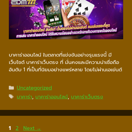
บาคาร่าออนไลน์ ในตลาดที่แข่งขันอย่างรุนแรงนี้ มี
เว็บไซต์ บาคาร่าเว็บตรง ที่ มั่นคงและมีความน่าเชื่อถือ
อันดับ 1 ที่เป็นที่นิยมอย่างแพร่หลาย โดยไม่ผ่านเอเย่นต์
Uncategorized
บาคาร่า
,
บาคาร่าออนไลน์
,
บาคาร่าเว็บตรง
1
2
Next
→