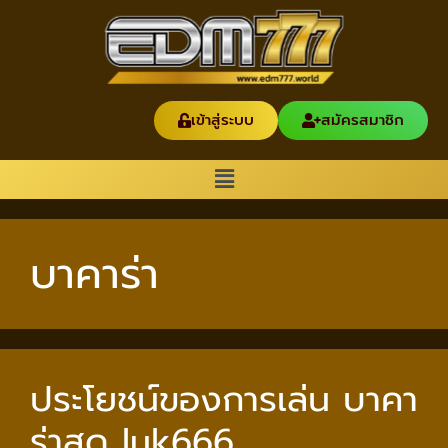
เข้าสู่ระบบ
สมัครสมาชิก
บาคาร่า
ประโยชน์ของการเล่น บาคา
ร่าสด luk666