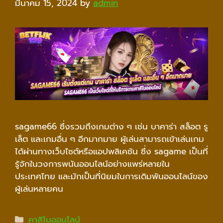
มีนาคม 15, 2024
by
admin
sagame66 ซึ่งรวมถึงเกมต่าง ๆ เช่น บาคาร่า สล็อต รู
เล็ต และเกมอื่น ๆ อีกมากมาย ผู้เล่นสามารถเข้าเล่นเกม
ได้ผ่านทางเว็บไซต์หรือแอปพลิเคชัน ซึ่ง sagame เป็นที่
รู้จักในวงการพนันออนไลน์อย่างแพร่หลายใน
ประเทศไทย และมักเป็นที่นิยมในการเดิมพันออนไลน์ของ
ผู้เล่นหลายคน
คาสิโนออนไลน์