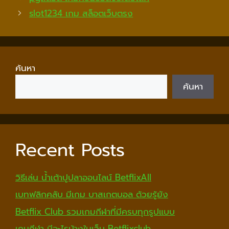
slot1234 เกม สล็อตเว็บตรง
ค้นหา
ค้นหา
Recent Posts
วิธีเล่น น้ำเต้าปูปลาออนไลน์ BetflixAll
เบทฟลิกคลับ มีเกม บาสเกตบอล ด้วยรู้ยัง
Betflix Club รวมเกมกีฬาที่มีครบทุกรูปแบบ
เกมกีฬา มีอะไรบ้างในเว็บ Betflixclub