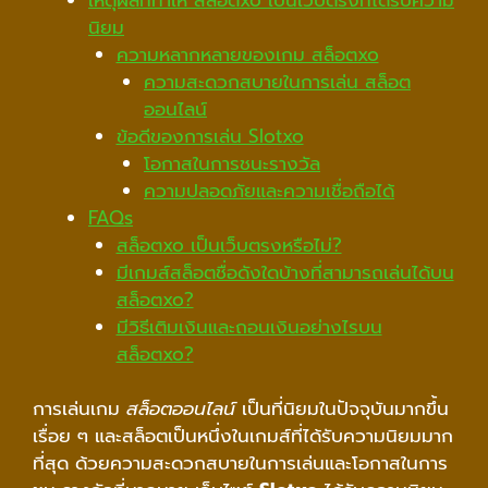
นิยม
ความหลากหลายของเกม สล็อตxo
ความสะดวกสบายในการเล่น สล็อต
ออนไลน์
ข้อดีของการเล่น Slotxo
โอกาสในการชนะรางวัล
ความปลอดภัยและความเชื่อถือได้
FAQs
สล็อตxo เป็นเว็บตรงหรือไม่?
มีเกมส์สล็อตชื่อดังใดบ้างที่สามารถเล่นได้บน
สล็อตxo?
มีวิธีเติมเงินและถอนเงินอย่างไรบน
สล็อตxo?
การเล่นเกม
สล็อตออนไลน์
เป็นที่นิยมในปัจจุบันมากขึ้น
เรื่อย ๆ และสล็อตเป็นหนึ่งในเกมส์ที่ได้รับความนิยมมาก
ที่สุด ด้วยความสะดวกสบายในการเล่นและโอกาสในการ