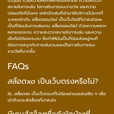
ปัจจุบัน ด้วยความหลากหลายของเกมส์ ความสะดวก
สบายในการเล่น โอกาสในการชนะรางวัล และความ
ปลอดภัยที่มั่นคง เหล่านักเล่นที่เข้ามาใช้บริการไม่ยากที่
จะหลงรักกับ
สล็อตออนไลน์
เป็นเว็บไซต์ที่น่าสนใจและ
เป็นที่นิยมในการเล่นเกม
สล็อตออนไลน์
ด้วยความหลาก
หลายของเกม ความสะดวกสบายในการเล่น และความ
เชื่อถือได้ของระบบ ซึ่งทำให้มันเป็นที่นิยมในหมู่คนที่
ต้องการสนุกกับการเล่นเกมและมีโอกาสในการชนะ
รางวัลที่มากขึ้น
FAQs
สล็อตxo
เป็นเว็บตรงหรือไม่?
ใช่,
สล็อตxo
เป็นเว็บตรงที่ไม่ต้องผ่านเอเย่นต์ใด ๆ เพื่อ
เข้าถึงเกมส์สล็อตที่น่าสนใจ