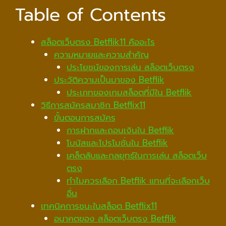
Table of Contents
สล็อตเว็บตรง Betflik11 คืออะไร
ความหมายและความสำคัญ
ประโยชน์ของการเล่น สล็อตเว็บตรง
ประวัติความเป็นมาของ Betflik
ประเภทของเกมสล็อตที่มีใน Betflik
วิธีการสมัครสมาชิก Betflix11
ขั้นตอนการสมัคร
การฝากและถอนเงินใน Betflik
โบนัสและโปรโมชั่นใน Betflik
เคล็ดลับและกลยุทธ์ในการเล่น สล็อตเว็บ
ตรง
ทำไมควรเลือก Betflik แทนที่จะเลือกเว็บ
อื่น
เทคนิคการชนะในสล็อต Betflix11
อนาคตของ สล็อตเว็บตรง Betflik