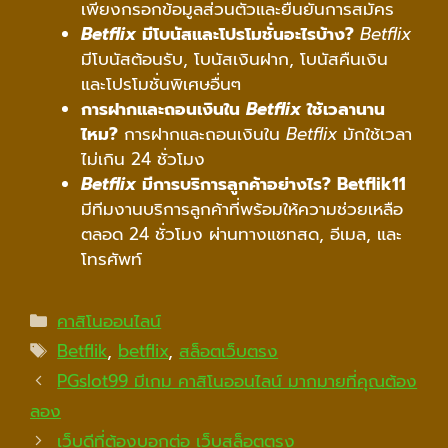
เพียงกรอกข้อมูลส่วนตัวและยืนยันการสมัคร
Betflix
มีโบนัสและโปรโมชั่นอะไรบ้าง?
Betflix
มีโบนัสต้อนรับ, โบนัสเงินฝาก, โบนัสคืนเงิน
และโปรโมชั่นพิเศษอื่นๆ
การฝากและถอนเงินใน
Betflix
ใช้เวลานาน
ไหม?
การฝากและถอนเงินใน
Betflix
มักใช้เวลา
ไม่เกิน 24 ชั่วโมง
Betflix
มีการบริการลูกค้าอย่างไร?
Betflik11
มีทีมงานบริการลูกค้าที่พร้อมให้ความช่วยเหลือ
ตลอด 24 ชั่วโมง ผ่านทางแชทสด, อีเมล, และ
โทรศัพท์
คาสิโนออนไลน์
Betflik
,
betflix
,
สล็อตเว็บตรง
PGslot99 มีเกม คาสิโนออนไลน์ มากมายที่คุณต้อง
ลอง
เว็บดีที่ต้องบอกต่อ เว็บสล็อตตรง