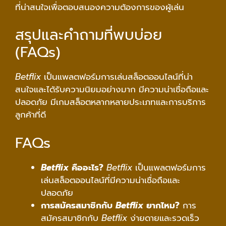
ที่น่าสนใจเพื่อตอบสนองความต้องการของผู้เล่น
สรุปและคำถามที่พบบ่อย
(FAQs)
Betflix
เป็นแพลตฟอร์มการเล่นสล็อตออนไลน์ที่น่า
สนใจและได้รับความนิยมอย่างมาก มีความน่าเชื่อถือและ
ปลอดภัย มีเกมสล็อตหลากหลายประเภทและการบริการ
ลูกค้าที่ดี
FAQs
Betflix
คืออะไร?
Betflix
เป็นแพลตฟอร์มการ
เล่นสล็อตออนไลน์ที่มีความน่าเชื่อถือและ
ปลอดภัย
การสมัครสมาชิกกับ
Betflix
ยากไหม?
การ
สมัครสมาชิกกับ
Betflix
ง่ายดายและรวดเร็ว