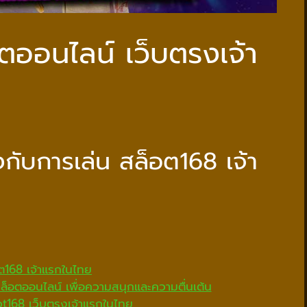
ตออนไลน์ เว็บตรงเจ้า
้งกับการเล่น สล็อต168 เจ้า
็อต168 เจ้าแรกในไทย
ล็อตออนไลน์ เพื่อความสนุกและความตื่นเต้น
lot168 เว็บตรงเจ้าแรกในไทย