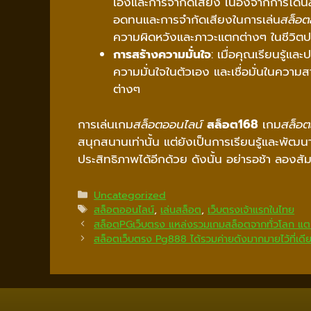
เองและการจำกัดเสียง เนื่องจากการโดน
อดทนและการจำกัดเสียงในการเล่น
สล็อต
ความผิดหวังและภาวะแตกต่างๆ ในชีวิตป
การสร้างความมั่นใจ
: เมื่อคุณเรียนรู้แ
ความมั่นใจในตัวเอง และเชื่อมั่นในความส
ต่างๆ
การเล่นเกม
สล็อตออนไลน์
สล็อต168
เกม
สล็อต
สนุกสนานเท่านั้น แต่ยังเป็นการเรียนรู้และพัฒน
ประสิทธิภาพได้อีกด้วย ดังนั้น อย่ารอช้า ลองสั
Uncategorized
สล็อตออนไลน์
,
เล่นสล็อต
,
เว็บตรงเจ้าแรกในไทย
สล็อตPGเว็บตรง แหล่งรวมเกมสล็อตจากทั่วโลก แตก
สล็อตเว็บตรง Pg888 ได้รวมค่ายดังมากมายไว้ที่เดี