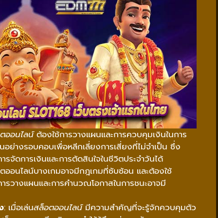
อตออนไลน์
ต้องใช้การวางแผนและการควบคุมเงินในการ
ย่างรอบคอบเพื่อหลีกเลี่ยงการเสี่ยงที่ไม่จำเป็น ซึ่ง
รจัดการเงินและการตัดสินใจในชีวิตประจำวันได้
อตออนไลน์บางเกมอาจมีกฎเกมที่ซับซ้อน และต้องใช้
วิธีการวางแผนและการคำนวณโอกาสในการชนะอาจมี
ง
: เมื่อเล่น
สล็อตออนไลน์
มีความสำคัญที่จะรู้จักควบคุมตัว