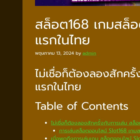
สล็อต168 เกมสล็อ
แรกในไทย
พฤษภาคม 13, 2024
by
admin
ไม่เชื่อก็ต้องลองสักครั
แรกในไทย
Table of Contents
ไม่เชื่อก็ต้องลองสักครั้งกับการเล่น สล
การเล่นสล็อตออนไลน์ Slot168 เกมส
เมื่อพูดถึงการเล่นเกม สล็อตออนไลน์ S