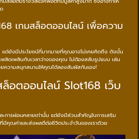
เกม
สล็อต
มีรางวัลแจ็คพอตที่มีมูลค่าสูงมาก ซึ่งอาจทำให้
ิด
168 เกมสล็อตออนไลน์ เพื่อความ
แต่ยังมีประโยชน์ที่มากมายที่คุณอาจไม่เคยคิดถึง ดังนั้น
เพลิดเพลินกับเวลาว่างของคุณ ไม่ต้องสลับรูปแบบ เล่น
วยความสนุกสนานให้คุณได้ลองสัมผัสกันเอง!
 สล็อตออนไลน์ Slot168 เว็บ
ละการผ่อนคลายเท่านั้น แต่ยังมีส่วนสำคัญในการเสริม
ี่มีคุณค่าและส่งผลดีต่อชีวิตประจำวันของเราด้วย