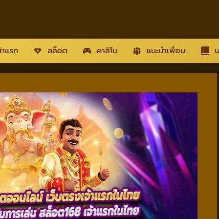
้าแรก
สล็อต
คาสิโน
แนะนำเพื่อน