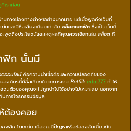
ที่เราก่อน
ักผ่านทางช่องทางต่างๆอย่างมากมาย แต่เมื่อพูดถึงเว็บที่
ะเด่นและมีชื่อเสียงเทียบเท่ากับ
สล็อตเบทฟิก
ซึ่งเป็นเว็บที่
าจะพูดถึงประโยชน์และเหตุผลที่คุณควรเลือกเล่น
สล็อต
ที่
ฟิก นั้นมี
อตออนไลน์
คือความน่าเชื่อถือและความปลอดภัยของ
ยองค์กรที่มีชื่อเสียงในวงการเกม
Betflik
edm777
ทำให้
ูลส่วนตัวของคุณจะไม่ถูกนำไปใช้อย่างไม่เหมาะสม นอกจาก
้องกันการโจรกรรมข้อมูล
 ให้ต้องคอย
เบทฟลิก
โดดเด่น เมื่อคุณมีปัญหาหรือข้อสงสัยเกี่ยวกับ