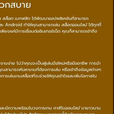
ะดวกสบาย
ัน
สล็อต
เบทฟลิก
ได้พัฒนาแอปพลิเคชันที่สามารถ
 และ Android ทำให้คุณสามารถเล่น
สล็อตออนไลน์
ได้ทุกที่
 เพียงแค่มีการเชื่อมต่ออินเทอร์เน็ต คุณก็สามารถเข้าถึง
านง่าย ไม่ว่าคุณจะเป็นผู้เล่นมือใหม่หรือมืออาชีพ การนำ
คุณสามารถค้นหาเกมที่ต้องการเล่น หรือเข้าถึงข้อมูลต่างๆ
ับการเล่นเกม
สล็อต
ที่จะช่วยให้คุณเข้าใจและเพิ่มโอกาสใน
พและมีความพร้อมในวงการเกม
คาสิโนออนไลน์
มายาวนาน