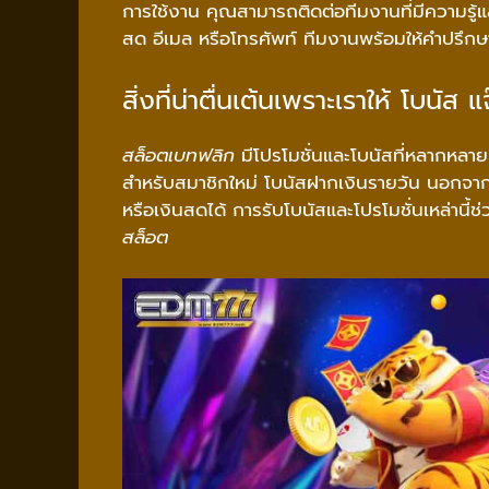
การใช้งาน คุณสามารถติดต่อทีมงานที่มีความรู้
สด อีเมล หรือโทรศัพท์ ทีมงานพร้อมให้คำปรึก
สิ่งที่น่าตื่นเต้นเพราะเราให้ โบนัส 
สล็อตเบทฟลิก
มีโปรโมชั่นและโบนัสที่หลากหลายแล
สำหรับสมาชิกใหม่ โบนัสฝากเงินรายวัน นอกจา
หรือเงินสดได้ การรับโบนัสและโปรโมชั่นเหล่านี
สล็อต