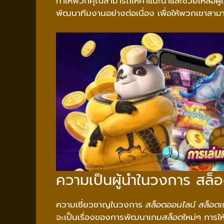
ทำให้พวกคุณสามารถให้คำแนะนำและช่วยเหลือผู้เ
พัฒนาทีมงานอย่างต่อเนื่อง เพื่อให้พวกเขาสามารถให
ความเป็นผู้นำในวงการ สล็
ความเชี่ยวชาญในวงการ
สล็อตออนไลน์
สล็อต
จะเป็นเรื่องของการพัฒนาเกม
สล็อต
ใหม่ๆ การใ