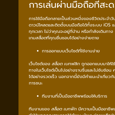
การเล่นผ่านมือถือที่ส
การใช้มือถือกลายเป็นส่วนหนึ่งของชีวิตประจำว
ดาวน์โหลดและติดตั้งบนมือถือได้ทั้งระบบ iOS
ทุกเวลา ไม่ว่าคุณจะอยู่ที่บ้าน หรือกำลังเดินทาง
เกม
สล็อต
ที่คุณชื่นชอบได้อย่างง่ายดาย
การออกแบบเว็บไซต์ที่ใช้งานง่าย
เว็บไซต์ของ
สล็อต
เบทฟลิก
ถูกออกแบบมาให้ใช้ง
ทางในเว็บไซต์เป็นไปอย่างราบรื่นและไม่ซับซ้อน 
ได้อย่างรวดเร็ว นอกจากนี้ยังมีคำแนะนำเกี่ยวก
การชนะ
ทีมงานที่เป็นมืออาชีพพร้อมให้บริการ
ทีมงานของ
สล็อต
เบทฟิก
มีความเป็นมืออาชี